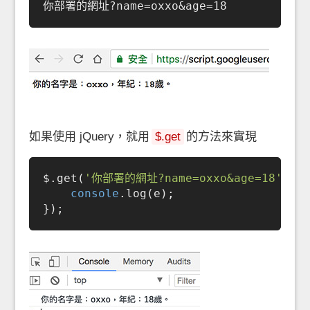
如果使用 jQuery，就用
$.get
的方法來實現
$.get(
'你部署的網址?name=oxxo&age=18'
,
fu
console
.log(e);
