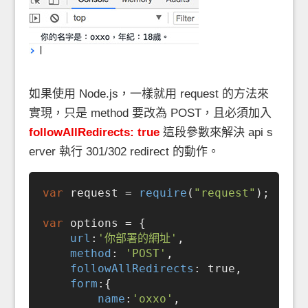
如果使用 Node.js，一樣就用 request 的方法來
實現，只是 method 要改為 POST，且必須加入
followAllRedirects: true
這段參數來解決 api s
erver 執行 301/302 redirect 的動作。
var
 request = 
require
(
"request"
);

var
 options = {

url
:
'你部署的網址'
,

method
: 
'POST'
,

followAllRedirects
: 
true
,

form
:{

name
:
'oxxo'
,
