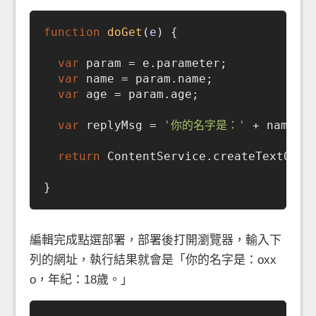
function
doGet
(
e
) 
{

var
 param = e.parameter;

var
 name = param.name;

var
 age = param.age;

var
 replyMsg = 
'你的名字是：'
 + name +
return
 ContentService.createTextOutpu
編輯完成點選部署，部署後打開瀏覽器，輸入下
列的網址，執行結果就會是「你的名字是：oxx
o，年紀：18歲。」