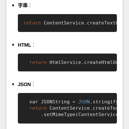
字串
：
return
HTML
：
return
JSON
：
  var JSONString = 
JSON
.stringify(res
return
 ContentService.createTextOut
      .setMimeType(ContentService.Mi