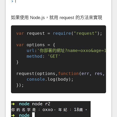
如果使用 Node.js，就用 request 的方法來實現
var
 request = 
require
(
"request"
);

var
 options = {

url
:
'你部署的網址?name=oxxo&age=18'
,

method
: 
'GET'
}

request(options,
function
(
err, res, bod
console
.log(body);
